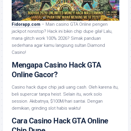
Fidorapp.com
– Main casino GTA Online pengen
jackpot nonstop? Hack ini bikin chip dupe gila! Lalu,
mana glitch work 100% 2026? Simak panduan
sederhana agar kamu langsung sultan Diamond
Casino!
Mengapa Casino Hack GTA
Online Gacor?
Casino hack dupe chip jadi uang cash. Oleh karena itu,
beli supercar tanpa heist. Selain itu, work solo
session. Akibatnya, $100M/hari santai. Dengan
demikian, grinding slot habis waktu!
Cara Casino Hack GTA Online
Chip Dupe