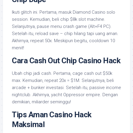
Ikuti glitch ini. Pertama, masuk Diamond Casino solo
session. Kemudian, beli chip $8k slot machine.
Selanjutnya, pause menu crash game (Alt+F4 PC).
Setelah itu, reload save – chip hilang tapi uang aman.
Akhirnya, repeat 50x. Meskipun begitu, cooldown 10
menit!
Cara Cash Out Chip Casino Hack
Ubah chip jadi cash. Pertama, cage cash out $50k
max. Kemudian, repeat 20x = $1M. Selanjutnya, beli
arcade + bunker investasi. Setelah itu, passive income
nightclub. Akhirnya, yacht Oppressor empire. Dengan
demikian, miliarder seminggu!
Tips Aman Casino Hack
Maksimal