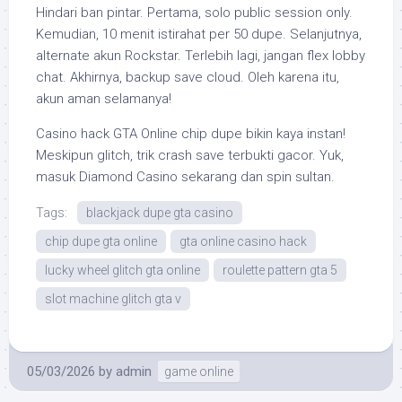
Hindari ban pintar. Pertama, solo public session only.
Kemudian, 10 menit istirahat per 50 dupe. Selanjutnya,
alternate akun Rockstar. Terlebih lagi, jangan flex lobby
chat. Akhirnya, backup save cloud. Oleh karena itu,
akun aman selamanya!
Casino hack GTA Online chip dupe bikin kaya instan!
Meskipun glitch, trik crash save terbukti gacor. Yuk,
masuk Diamond Casino sekarang dan spin sultan.
Tags:
blackjack dupe gta casino
chip dupe gta online
gta online casino hack
lucky wheel glitch gta online
roulette pattern gta 5
slot machine glitch gta v
05/03/2026
by
admin
game online