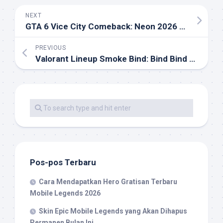
NEXT
GTA 6 Vice City Comeback: Neon 2026 Gila!
PREVIOUS
Valorant Lineup Smoke Bind: Bind Bind Pro 2026!
Pos-pos Terbaru
Cara Mendapatkan Hero Gratisan Terbaru
Mobile Legends 2026
Skin Epic Mobile Legends yang Akan Dihapus
Permanen Bulan Ini