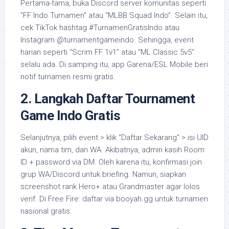
Pertama-tama, buka Discord server komunitas seperti
“FF Indo Turnamen” atau “MLBB Squad Indo”. Selain itu,
cek TikTok hashtag #TurnamenGratisIndo atau
Instagram @turnamentgameindo. Sehingga, event
harian seperti “Scrim FF 1v1” atau “ML Classic 5v5”
selalu ada. Di samping itu, app Garena/ESL Mobile beri
notif turnamen resmi gratis.
2. Langkah Daftar Tournament
Game Indo Gratis
Selanjutnya, pilih event > klik “Daftar Sekarang” > isi UID
akun, nama tim, dan WA. Akibatnya, admin kasih Room
ID + password via DM. Oleh karena itu, konfirmasi join
grup WA/Discord untuk briefing. Namun, siapkan
screenshot rank Hero+ atau Grandmaster agar lolos
verif. Di Free Fire: daftar via booyah.gg untuk turnamen
nasional gratis.