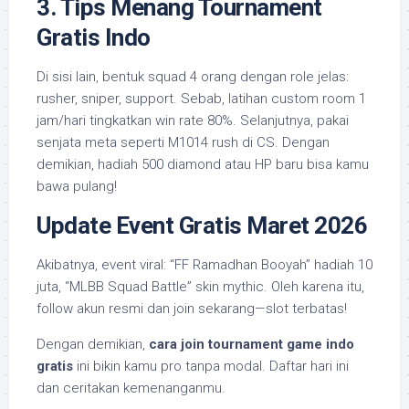
3. Tips Menang Tournament
Gratis Indo
Di sisi lain, bentuk squad 4 orang dengan role jelas:
rusher, sniper, support. Sebab, latihan custom room 1
jam/hari tingkatkan win rate 80%. Selanjutnya, pakai
senjata meta seperti M1014 rush di CS. Dengan
demikian, hadiah 500 diamond atau HP baru bisa kamu
bawa pulang!
Update Event Gratis Maret 2026
Akibatnya, event viral: “FF Ramadhan Booyah” hadiah 10
juta, “MLBB Squad Battle” skin mythic. Oleh karena itu,
follow akun resmi dan join sekarang—slot terbatas!
Dengan demikian,
cara join tournament game indo
gratis
ini bikin kamu pro tanpa modal. Daftar hari ini
dan ceritakan kemenanganmu.