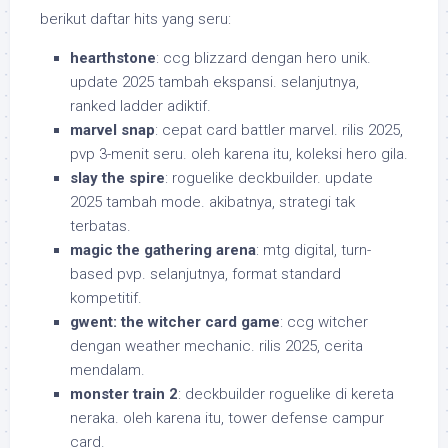
berikut daftar hits yang seru:
hearthstone
: ccg blizzard dengan hero unik.
update 2025 tambah ekspansi. selanjutnya,
ranked ladder adiktif.
marvel snap
: cepat card battler marvel. rilis 2025,
pvp 3-menit seru. oleh karena itu, koleksi hero gila.
slay the spire
: roguelike deckbuilder. update
2025 tambah mode. akibatnya, strategi tak
terbatas.
magic the gathering arena
: mtg digital, turn-
based pvp. selanjutnya, format standard
kompetitif.
gwent: the witcher card game
: ccg witcher
dengan weather mechanic. rilis 2025, cerita
mendalam.
monster train 2
: deckbuilder roguelike di kereta
neraka. oleh karena itu, tower defense campur
card.