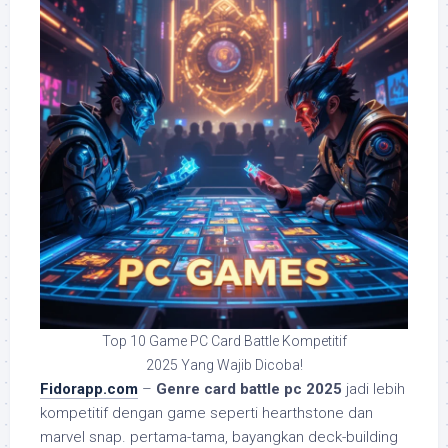
Top 10 Game PC Card Battle Kompetitif
2025 Yang Wajib Dicoba!
Fidorapp.com
–
Genre card battle pc 2025
jadi lebih
kompetitif dengan game seperti hearthstone dan
marvel snap. pertama-tama, bayangkan deck-building