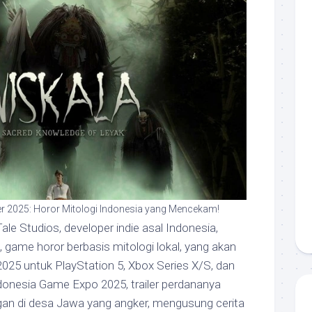
er 2025: Horor Mitologi Indonesia yang Mencekam!
le Studios, developer indie asal Indonesia,
, game horor berbasis mitologi lokal, yang akan
2025 untuk PlayStation 5, Xbox Series X/S, dan
ndonesia Game Expo 2025, trailer perdananya
n di desa Jawa yang angker, mengusung cerita