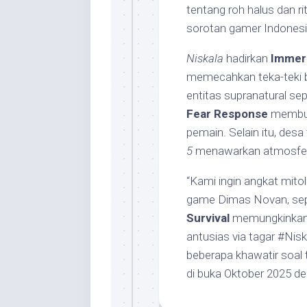
tentang roh halus dan ri
sorotan gamer Indonesi
Niskala
hadirkan
Immer
memecahkan teka-teki b
entitas supranatural sep
Fear Response
membua
pemain. Selain itu, desa
5
menawarkan atmosfe
“Kami ingin angkat mitol
game Dimas Novan, sepe
Survival
memungkinkan d
antusias via tagar #Ni
beberapa khawatir soal ti
di buka Oktober 2025 