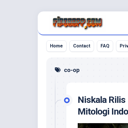
Skip
to
content
Home
Contact
FAQ
Pri
co-op
Niskala Rili
Mitologi In