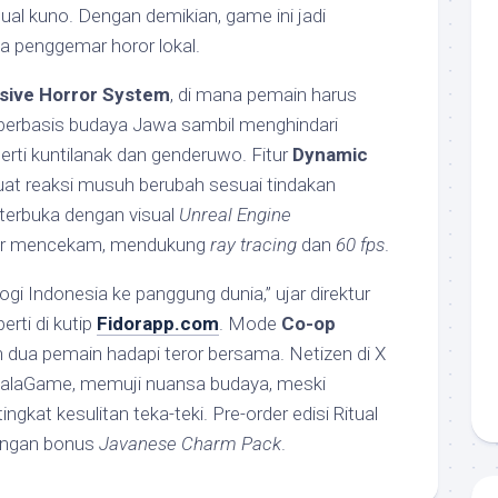
tual kuno. Dengan demikian, game ini jadi
a penggemar horor lokal.
sive Horror System
, di mana pemain harus
erbasis budaya Jawa sambil menghindari
erti kuntilanak dan genderuwo. Fitur
Dynamic
t reaksi musuh berubah sesuai tindakan
 terbuka dengan visual
Unreal Engine
r mencekam, mendukung
ray tracing
dan
60 fps
.
ogi Indonesia ke panggung dunia,” ujar direktur
rti di kutip
Fidorapp.com
. Mode
Co-op
ua pemain hadapi teror bersama. Netizen di X
skalaGame, memuji nuansa budaya, meski
ngkat kesulitan teka-teki. Pre-order edisi Ritual
dengan bonus
Javanese Charm Pack
.