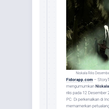
Niskala Rilis Desemb
Fidorapp.com
– StoryTa
mengumumkan
Niskala
rilis pada 12 Desember 
PC. Di perkenalkan di I
memamerkan petualanga