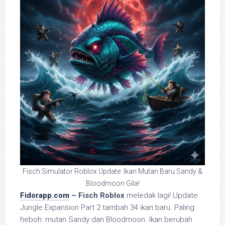
Fisch Simulator Roblox Update: Ikan Mutan Baru Sandy &
Bloodmoon Gila!
Fidorapp.com
– Fisch Roblox
meledak lagi! Update
Jungle Expansion Part 2 tambah 34 ikan baru. Paling
heboh: mutan Sandy dan Bloodmoon. Ikan berubah