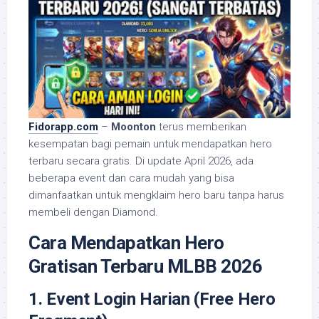
Fidorapp.com
–
Moonton
terus memberikan
kesempatan bagi pemain untuk mendapatkan hero
terbaru secara gratis. Di update April 2026, ada
beberapa event dan cara mudah yang bisa
dimanfaatkan untuk mengklaim hero baru tanpa harus
membeli dengan Diamond.
Cara Mendapatkan Hero
Gratisan Terbaru MLBB 2026
1. Event Login Harian (Free Hero