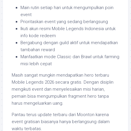
Main rutin setiap hari untuk mengumpulkan poin
event
Prioritaskan event yang sedang berlangsung
Ikuti akun resmi Mobile Legends Indonesia untuk
info kode redeem
Bergabung dengan guild aktif untuk mendapatkan
tambahan reward
Manfaatkan mode Classic dan Brawl untuk farming
misi lebih cepat
Masih sangat mungkin mendapatkan hero terbaru
Mobile Legends 2026 secara gratis. Dengan disiplin
mengikuti event dan menyelesaikan misi harian,
pemain bisa mengumpulkan fragment hero tanpa
harus mengeluarkan uang.
Pantau terus update terbaru dari Moonton karena
event gratisan biasanya hanya berlangsung dalam
waktu terbatas.