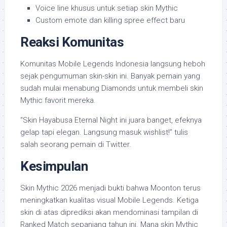
Voice line khusus untuk setiap skin Mythic
Custom emote dan killing spree effect baru
Reaksi Komunitas
Komunitas Mobile Legends Indonesia langsung heboh
sejak pengumuman skin-skin ini. Banyak pemain yang
sudah mulai menabung Diamonds untuk membeli skin
Mythic favorit mereka.
“Skin Hayabusa Eternal Night ini juara banget, efeknya
gelap tapi elegan. Langsung masuk wishlist!” tulis
salah seorang pemain di Twitter.
Kesimpulan
Skin Mythic 2026 menjadi bukti bahwa Moonton terus
meningkatkan kualitas visual Mobile Legends. Ketiga
skin di atas diprediksi akan mendominasi tampilan di
Ranked Match sepanjang tahun ini. Mana skin Mythic