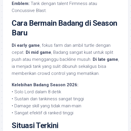
Emblem:
Tank dengan talent Firmness atau
Concussive Blast.
Cara Bermain Badang di Season
Baru
Di early game
, fokus farm dan ambil turtle dengan
cepat.
Di mid game
, Badang sangat kuat untuk split
push atau mengganggu backline musuh.
Di late game
,
ia menjadi tank yang sulit dibunuh sekaligus bisa
memberikan crowd control yang mematikan.
Kelebihan Badang Season 2026:
• Solo Lord dalam 8 detik
• Sustain dan tankiness sangat tinggi
• Damage skill yang tidak main-main
• Sangat efektif di ranked tinggi
Situasi Terkini