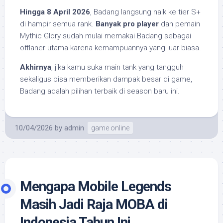
Hingga 8 April 2026
, Badang langsung naik ke tier S+
di hampir semua rank.
Banyak pro player
dan pemain
Mythic Glory sudah mulai memakai Badang sebagai
offlaner utama karena kemampuannya yang luar biasa.
Akhirnya
, jika kamu suka main tank yang tangguh
sekaligus bisa memberikan dampak besar di game,
Badang adalah pilihan terbaik di season baru ini.
10/04/2026
by
admin
game online
Mengapa Mobile Legends
Masih Jadi Raja MOBA di
Indonesia Tahun Ini