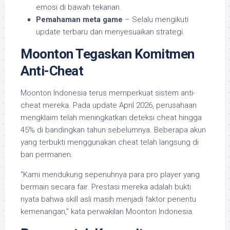
emosi di bawah tekanan.
Pemahaman meta game
– Selalu mengikuti
update terbaru dan menyesuaikan strategi.
Moonton Tegaskan Komitmen
Anti-Cheat
Moonton Indonesia terus memperkuat sistem anti-
cheat mereka. Pada update April 2026, perusahaan
mengklaim telah meningkatkan deteksi cheat hingga
45% di bandingkan tahun sebelumnya. Beberapa akun
yang terbukti menggunakan cheat telah langsung di
ban permanen.
“Kami mendukung sepenuhnya para pro player yang
bermain secara fair. Prestasi mereka adalah bukti
nyata bahwa skill asli masih menjadi faktor penentu
kemenangan,” kata perwakilan Moonton Indonesia.