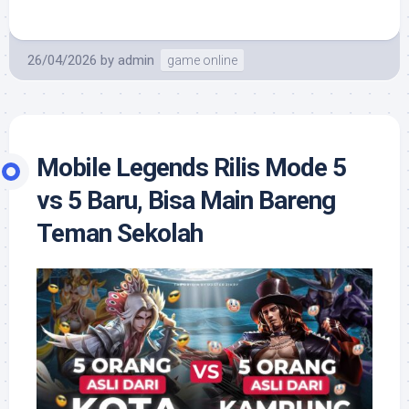
26/04/2026
by
admin
game online
Mobile Legends Rilis Mode 5
vs 5 Baru, Bisa Main Bareng
Teman Sekolah