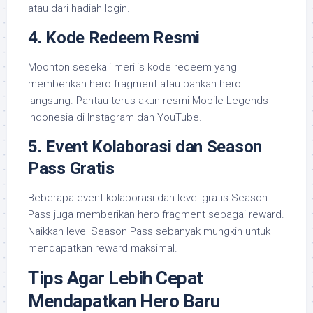
atau dari hadiah login.
4. Kode Redeem Resmi
Moonton sesekali merilis kode redeem yang
memberikan hero fragment atau bahkan hero
langsung. Pantau terus akun resmi Mobile Legends
Indonesia di Instagram dan YouTube.
5. Event Kolaborasi dan Season
Pass Gratis
Beberapa event kolaborasi dan level gratis Season
Pass juga memberikan hero fragment sebagai reward.
Naikkan level Season Pass sebanyak mungkin untuk
mendapatkan reward maksimal.
Tips Agar Lebih Cepat
Mendapatkan Hero Baru