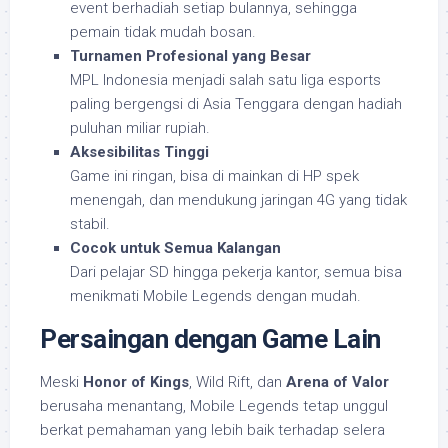
event berhadiah setiap bulannya, sehingga
pemain tidak mudah bosan.
Turnamen Profesional yang Besar
MPL Indonesia menjadi salah satu liga esports
paling bergengsi di Asia Tenggara dengan hadiah
puluhan miliar rupiah.
Aksesibilitas Tinggi
Game ini ringan, bisa di mainkan di HP spek
menengah, dan mendukung jaringan 4G yang tidak
stabil.
Cocok untuk Semua Kalangan
Dari pelajar SD hingga pekerja kantor, semua bisa
menikmati Mobile Legends dengan mudah.
Persaingan dengan Game Lain
Meski
Honor of Kings
, Wild Rift, dan
Arena of Valor
berusaha menantang, Mobile Legends tetap unggul
berkat pemahaman yang lebih baik terhadap selera