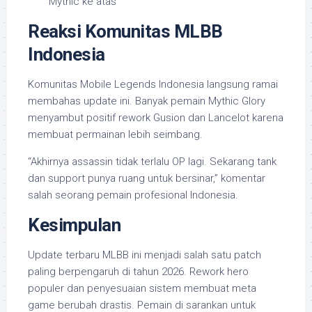
Mythic ke atas
Reaksi Komunitas MLBB
Indonesia
Komunitas Mobile Legends Indonesia langsung ramai
membahas update ini. Banyak pemain Mythic Glory
menyambut positif rework Gusion dan Lancelot karena
membuat permainan lebih seimbang.
“Akhirnya assassin tidak terlalu OP lagi. Sekarang tank
dan support punya ruang untuk bersinar,” komentar
salah seorang pemain profesional Indonesia.
Kesimpulan
Update terbaru MLBB ini menjadi salah satu patch
paling berpengaruh di tahun 2026. Rework hero
populer dan penyesuaian sistem membuat meta
game berubah drastis. Pemain di sarankan untuk