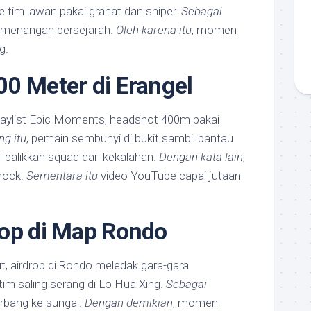
pe tim lawan pakai granat dan sniper.
Sebagai
menangan bersejarah.
Oleh karena itu
, momen
g.
0 Meter di Erangel
 playlist Epic Moments, headshot 400m pakai
ng itu
, pemain sembunyi di bukit sambil pantau
 ini balikkan squad dari kekalahan.
Dengan kata lain
,
shock.
Sementara itu
video YouTube capai jutaan
rop di Map Rondo
t, airdrop di Rondo meledak gara-gara
a tim saling serang di Lo Hua Xing.
Sebagai
erbang ke sungai.
Dengan demikian
, momen