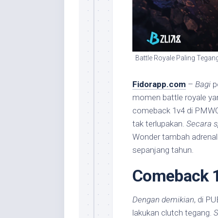
Battle Royale Paling Tega
Fidorapp.com
–
Bagi
p
momen battle royale ya
comeback 1v4 di PMWC h
tak terlupakan.
Secara s
Wonder tambah adrenal
sepanjang tahun.
Comeback 
Dengan demikian
, di P
lakukan clutch tegang.
S