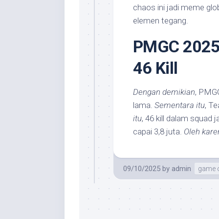
chaos ini jadi meme glo
elemen tegang.
PMGC 2025:
46 Kill
Dengan demikian
, PMGC
lama.
Sementara itu
, T
itu
, 46 kill dalam squad 
capai 3,8 juta.
Oleh kare
09/10/2025
by
admin
game o