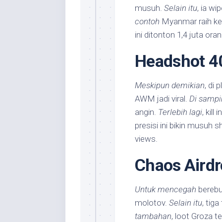
musuh.
Selain itu
, ia wi
contoh
Myanmar raih ke
ini ditonton 1,4 juta oran
Headshot 40
Meskipun demikian
, di
AWM jadi viral.
Di sampi
angin.
Terlebih lagi
, kill
presisi ini bikin musuh 
views.
Chaos Aird
Untuk mencegah
berebu
molotov.
Selain itu
, tig
tambahan
, loot Groza t