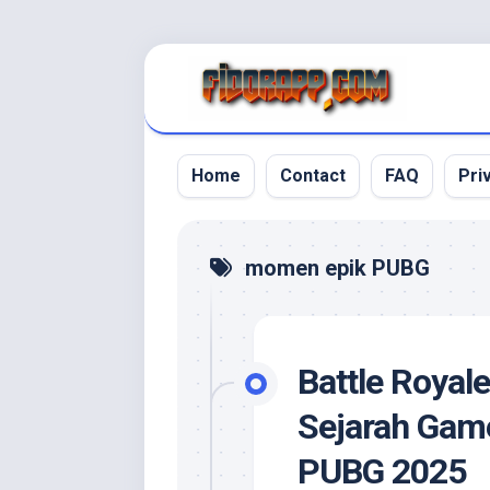
Skip
to
content
Home
Contact
FAQ
Pri
momen epik PUBG
Battle Royal
Sejarah Gam
PUBG 2025