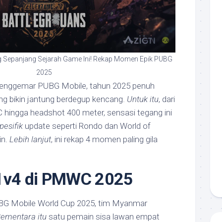
ng Sepanjang Sejarah Game Ini! Rekap Momen Epik PUBG
2025
enggemar PUBG Mobile, tahun 2025 penuh
ng bikin jantung berdegup kencang.
Untuk itu
, dari
ingga headshot 400 meter, sensasi tegang ini
pesifik
update seperti Rondo dan World of
in.
Lebih lanjut
, ini rekap 4 momen paling gila
1v4 di PMWC 2025
UBG Mobile World Cup 2025, tim Myanmar
ementara itu
satu pemain sisa lawan empat