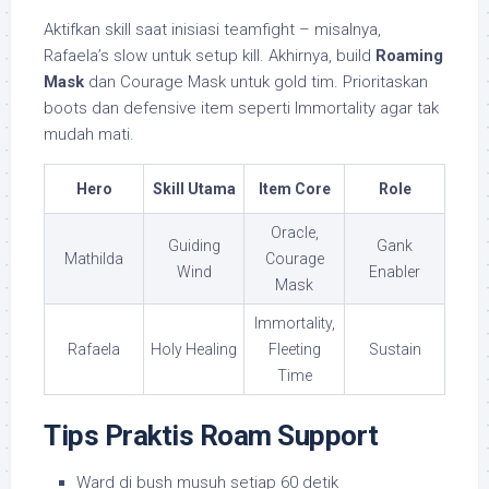
Aktifkan skill saat inisiasi teamfight – misalnya,
Rafaela’s slow untuk setup kill. Akhirnya, build
Roaming
Mask
dan Courage Mask untuk gold tim. Prioritaskan
boots dan defensive item seperti Immortality agar tak
mudah mati.
Hero
Skill Utama
Item Core
Role
Oracle,
Guiding
Gank
Mathilda
Courage
Wind
Enabler
Mask
Immortality,
Rafaela
Holy Healing
Fleeting
Sustain
Time
Tips Praktis Roam Support
Ward di bush musuh setiap 60 detik