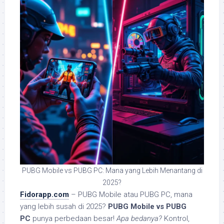
PUBG Mobile vs PUBG PC: Mana yang Lebih Menantang di
2025?
Fidorapp.com
– PUBG Mobile atau PUBG PC, mana
yang lebih susah di 2025?
PUBG Mobile vs PUBG
PC
punya perbedaan besar!
Apa bedanya?
Kontrol,