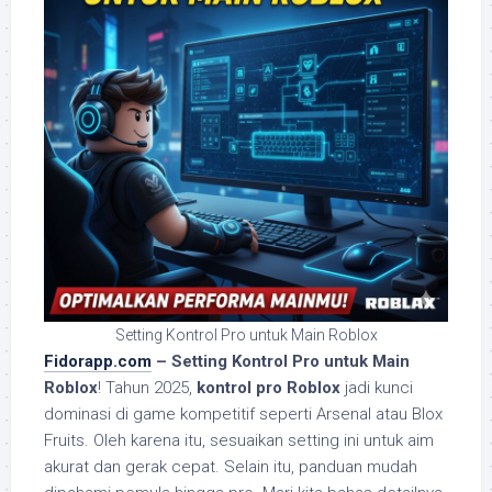
Setting Kontrol Pro untuk Main Roblox
Fidorapp.com
– Setting Kontrol Pro untuk Main
Roblox
! Tahun 2025,
kontrol pro Roblox
jadi kunci
dominasi di game kompetitif seperti Arsenal atau Blox
Fruits. Oleh karena itu, sesuaikan setting ini untuk aim
akurat dan gerak cepat. Selain itu, panduan mudah