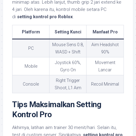
minimap atas. Lebih lanjut, thumb grip 2 jari extend ke
4 jari. Oleh karena itu, kontrol mobile setara PC
di
setting kontrol pro Roblox
.
Platform
Setting Kunci
Manfaat Pro
Mouse Sens 0.8,
Aim Headshot
PC
WASD + Shift
90%
Joystick 60%,
Movement
Mobile
Gyro On
Lancar
Right Trigger
Console
Recoil Minimal
Shoot, L1 Aim
Tips Maksimalkan Setting
Kontrol Pro
Akhirnya, latihan aim trainer 30 menit/hari. Selain itu,
test di custom server. Singkatnya,
setting kontrol pro