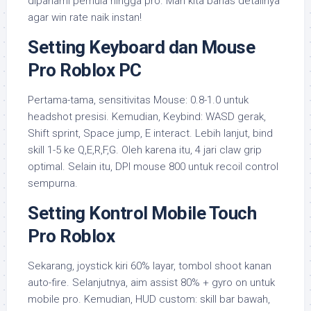
dipahami pemula hingga pro. Mari kita bahas detailnya
agar win rate naik instan!
Setting Keyboard dan Mouse
Pro Roblox PC
Pertama-tama, sensitivitas Mouse: 0.8-1.0 untuk
headshot presisi. Kemudian, Keybind: WASD gerak,
Shift sprint, Space jump, E interact. Lebih lanjut, bind
skill 1-5 ke Q,E,R,F,G. Oleh karena itu, 4 jari claw grip
optimal. Selain itu, DPI mouse 800 untuk recoil control
sempurna.
Setting Kontrol Mobile Touch
Pro Roblox
Sekarang, joystick kiri 60% layar, tombol shoot kanan
auto-fire. Selanjutnya, aim assist 80% + gyro on untuk
mobile pro. Kemudian, HUD custom: skill bar bawah,