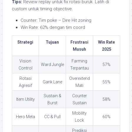
Tips:
Review replay untuk fix rotasi buruk. Latih di
custom untuk timing objective.
Counter: Tim poke – Dire Hit zoning
Win Rate: 62% dengan tim coord
Strategi
Tujuan
Frustrasi
Win Rate
Musuh
2025
Vision
Farming
Ward Jungle
57%
Control
Terpantau
Rotasi
Overextend
Gank Lane
55%
Agresif
Mati
Sustain &
Counter
Item Utility
58%
Burst
Sustain
Mobility
Hero Meta
CC & Pull
60%
Lock
Prediksi