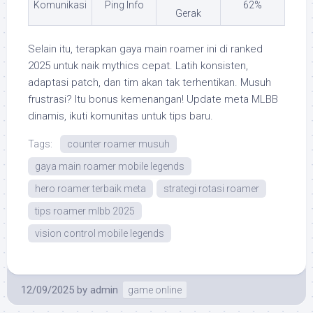
Komunikasi
Ping Info
62%
Gerak
Selain itu, terapkan gaya main roamer ini di ranked
2025 untuk naik mythics cepat. Latih konsisten,
adaptasi patch, dan tim akan tak terhentikan. Musuh
frustrasi? Itu bonus kemenangan! Update meta MLBB
dinamis, ikuti komunitas untuk tips baru.
Tags:
counter roamer musuh
gaya main roamer mobile legends
hero roamer terbaik meta
strategi rotasi roamer
tips roamer mlbb 2025
vision control mobile legends
12/09/2025
by
admin
game online