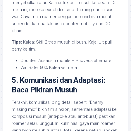
menyebalkan atau Kaja untuk pull musuh ke death. Di
meta ini, mereka excel di disrupt farming dan inisiasi
war. Gaya main roamer dengan hero ini bikin musuh
surrender karena tak bisa counter mobility dan CC
chain.
Tips:
Kalea: Skill 2 trap musuh di bush. Kaja: Ult pull
carry ke tim.
Counter: Assassin mobile – Phoveus alternate
Win Rate: 60% Kalea vs meta
5. Komunikasi dan Adaptasi:
Baca Pikiran Musuh
Terakhir, komunikasi ping detail seperti “Enemy
missing mid” bikin tim sinkron, sementara adaptasi ke
komposisi musuh (anti-poke atau anti-burst) pastikan
roamer selalu unggul. Ini kulminasi gaya main roamer
yang bikin musuh frustrasi total, karena setiap langkah