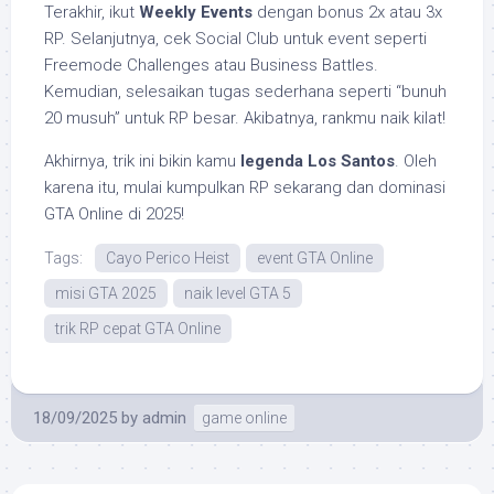
Terakhir, ikut
Weekly Events
dengan bonus 2x atau 3x
RP. Selanjutnya, cek Social Club untuk event seperti
Freemode Challenges atau Business Battles.
Kemudian, selesaikan tugas sederhana seperti “bunuh
20 musuh” untuk RP besar. Akibatnya, rankmu naik kilat!
Akhirnya, trik ini bikin kamu
legenda Los Santos
. Oleh
karena itu, mulai kumpulkan RP sekarang dan dominasi
GTA Online di 2025!
Tags:
Cayo Perico Heist
event GTA Online
misi GTA 2025
naik level GTA 5
trik RP cepat GTA Online
18/09/2025
by
admin
game online