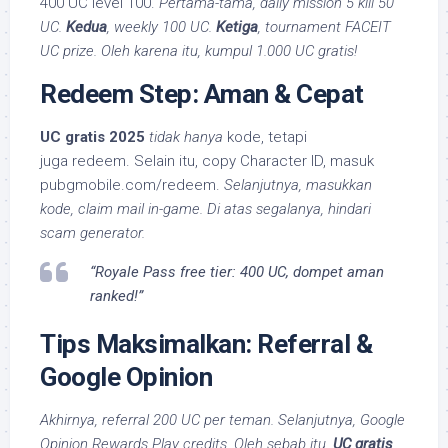
400 UC level 100.
Pertama-tama, daily mission 5 kill 50
UC.
Kedua
, weekly 100 UC.
Ketiga
, tournament FACEIT
UC prize. Oleh karena itu, kumpul 1.000 UC gratis!
Redeem Step: Aman & Cepat
UC gratis 2025
tidak hanya
kode, tetapi
juga redeem. Selain itu, copy Character ID, masuk
pubgmobile.com/redeem.
Selanjutnya, masukkan
kode, claim mail in-game. Di atas segalanya, hindari
scam generator.
“Royale Pass free tier: 400 UC, dompet aman
ranked!”
Tips Maksimalkan: Referral &
Google Opinion
Akhirnya, referral 200 UC per teman. Selanjutnya, Google
Opinion Rewards Play credits. Oleh sebab itu,
UC gratis