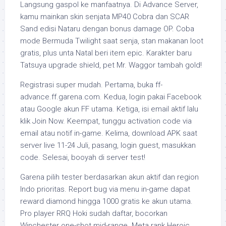
Langsung gaspol ke manfaatnya. Di Advance Server,
kamu mainkan skin senjata MP40 Cobra dan SCAR
Sand edisi Nataru dengan bonus damage OP. Coba
mode Bermuda Twilight saat senja, stan makanan loot
gratis, plus unta Natal beri item epic. Karakter baru
Tatsuya upgrade shield, pet Mr. Waggor tambah gold!
Registrasi super mudah. Pertama, buka ff-
advance.ff.garena.com. Kedua, login pakai Facebook
atau Google akun FF utama. Ketiga, isi email aktif lalu
klik Join Now. Keempat, tunggu activation code via
email atau notif in-game. Kelima, download APK saat
server live 11-24 Juli, pasang, login guest, masukkan
code. Selesai, booyah di server test!
Garena pilih tester berdasarkan akun aktif dan region
Indo prioritas. Report bug via menu in-game dapat
reward diamond hingga 1000 gratis ke akun utama.
Pro player RRQ Hoki sudah daftar, bocorkan
Winchester one-shot mid-range. Meta rank Heroic