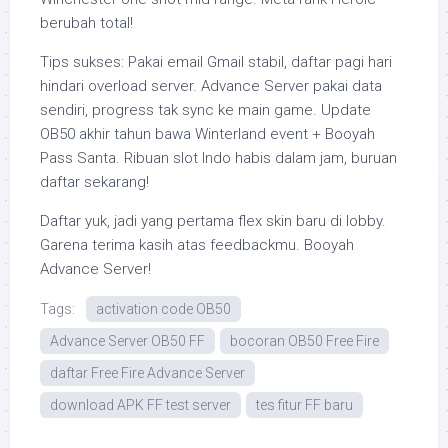
berubah total!
Tips sukses: Pakai email Gmail stabil, daftar pagi hari
hindari overload server. Advance Server pakai data
sendiri, progress tak sync ke main game. Update
OB50 akhir tahun bawa Winterland event + Booyah
Pass Santa. Ribuan slot Indo habis dalam jam, buruan
daftar sekarang!
Daftar yuk, jadi yang pertama flex skin baru di lobby.
Garena terima kasih atas feedbackmu. Booyah
Advance Server!
Tags:
activation code OB50
Advance Server OB50 FF
bocoran OB50 Free Fire
daftar Free Fire Advance Server
download APK FF test server
tes fitur FF baru