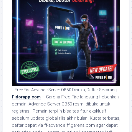
Free Fire Advance Server OB50 Dibuka, Daftar Sekarang!
Fidorapp.com
– Garena Free Fire langsung hebohkan
pemain! Advance Server OB50 resmi dibuka untuk
registrasi. Pemain terpilih bisa tes fitur eksklusif
sebelum update global rilis akhir bulan. Kuota terbatas,
daftar cepat via ff-advance.ff.garena.com agar dapat