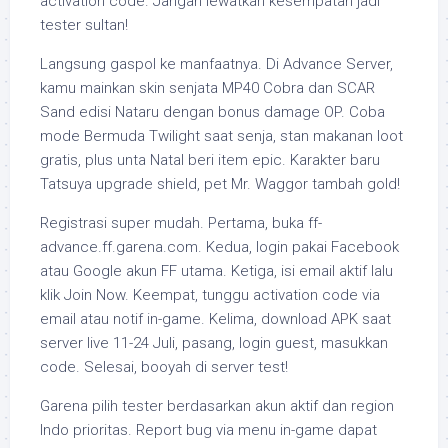
activation code. Jangan lewatkan kesempatan jadi
tester sultan!
Langsung gaspol ke manfaatnya. Di Advance Server,
kamu mainkan skin senjata MP40 Cobra dan SCAR
Sand edisi Nataru dengan bonus damage OP. Coba
mode Bermuda Twilight saat senja, stan makanan loot
gratis, plus unta Natal beri item epic. Karakter baru
Tatsuya upgrade shield, pet Mr. Waggor tambah gold!
Registrasi super mudah. Pertama, buka ff-
advance.ff.garena.com. Kedua, login pakai Facebook
atau Google akun FF utama. Ketiga, isi email aktif lalu
klik Join Now. Keempat, tunggu activation code via
email atau notif in-game. Kelima, download APK saat
server live 11-24 Juli, pasang, login guest, masukkan
code. Selesai, booyah di server test!
Garena pilih tester berdasarkan akun aktif dan region
Indo prioritas. Report bug via menu in-game dapat